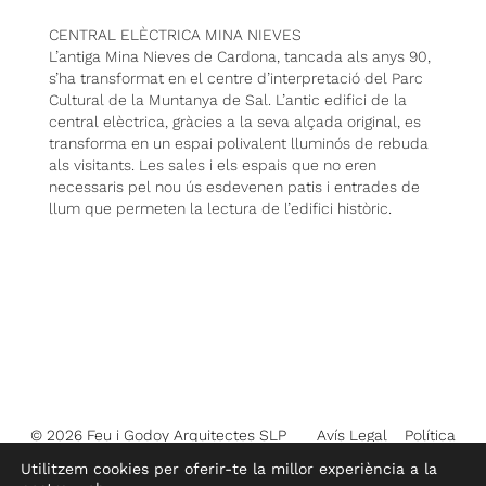
CENTRAL ELÈCTRICA MINA NIEVES
L’antiga Mina Nieves de Cardona, tancada als anys 90,
s’ha transformat en el centre d’interpretació del Parc
Cultural de la Muntanya de Sal. L’antic edifici de la
central elèctrica, gràcies a la seva alçada original, es
transforma en un espai polivalent lluminós de rebuda
als visitants. Les sales i els espais que no eren
necessaris pel nou ús esdevenen patis i entrades de
llum que permeten la lectura de l’edifici històric.
© 2026 Feu i Godoy Arquitectes SLP
Avís Legal
Política
de privacitat
Política de cookies
Utilitzem cookies per oferir-te la millor experiència a la