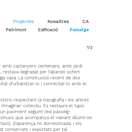
Projectes
Nosaltres
CA
Patrimoni
Edificació
Paisatge
1/2
r amb castanyers centenaris, antic jardí
l, restava degradat per l’abandó sofert
tiga casa. La construcció recent de dos
itat d’urbanitzar-lo i connectar-lo amb el
istòric respectant la topografia i els arbres
imaginari col·lectiu. Es restaura el tapís
 un paviment seguint l’eix passeig-
sinuós que acompanya el vianant diluint-se
getació, d’aparença no domesticada, i els
t conservats i explotats per tal