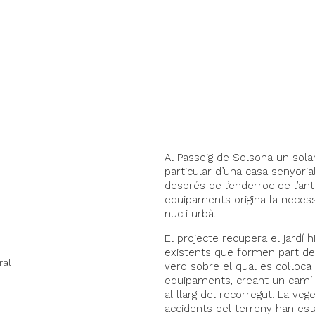
Al Passeig de Solsona un sola
particular d’una casa senyoria
després de l’enderroc de l’an
equipaments origina la necess
nucli urbà.
El projecte recupera el jardí h
existents que formen part de l’
ral
verd sobre el qual es col·loca
equipaments, creant un camí 
al llarg del recorregut. La ve
accidents del terreny han esta