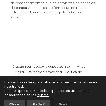
de ensanchamientos que se convierten en espacios
de parada y miradores, de forma que se pone en
valor el patrimonio histórico y paisajístico del
ámbito.
© 2026 Feu i Godoy Arquitectes SLP
Aviso
Legal
Política de privacidad
Política de
cookies
Utilizamos cookies para ofrecerte la mejor experiencia en
nuestra web.
Puedes aprender más sobre qué cookies utilizamos o
desactivarlas en los
ajustes
.
Aceptar
Rechazar
Ajustes