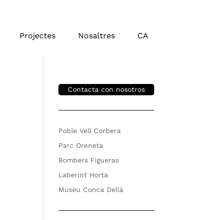
Projectes
Nosaltres
CA
Contacta con nosotros
Poble Vell Corbera
Parc Oreneta
Bombers Figueras
Laberint Horta
Museu Conca Dellà