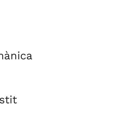
mànica
stit